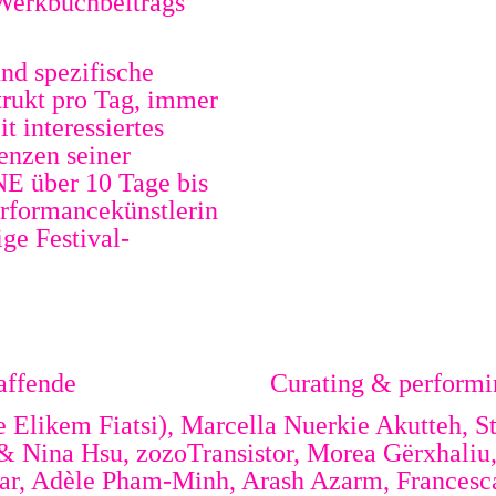
Werkbuchbeitrags
nd spezifische
trukt pro Tag, immer
t interessiertes
enzen seiner
ONE über 10 Tage bis
rformancekünstlerin
ge Festival-
affende
Curating & performin
e Elikem Fiatsi), Marcella Nuerkie Akutteh, 
& Nina Hsu, zozoTransistor, Morea Gërxhaliu,
mar, Adèle Pham-Minh, Arash Azarm, Francesc