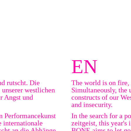
EN
nd rutscht. Die
The world is on fire,
 unserer westlichen
Simultaneously, the
er Angst und
constructs of our We
and insecurity.
on Performancekunst
In the search for a p
e internationale
zeitgeist, this year's
scht an die Abhänge
BONE aims to let go 